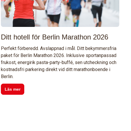
Ditt hotell för Berlin Marathon 2026
H
1
Perfekt förberedd. Avslappnad i mål. Ditt bekymmersfria
paket för Berlin Marathon 2026. Inklusive sportanpassad
Nä
frukost, energirik pasta-party-buffé, sen utcheckning och
mi
kostnadsfri parkering direkt vid ditt marathonboende i
me
Berlin.
fr
ko
Läs mer