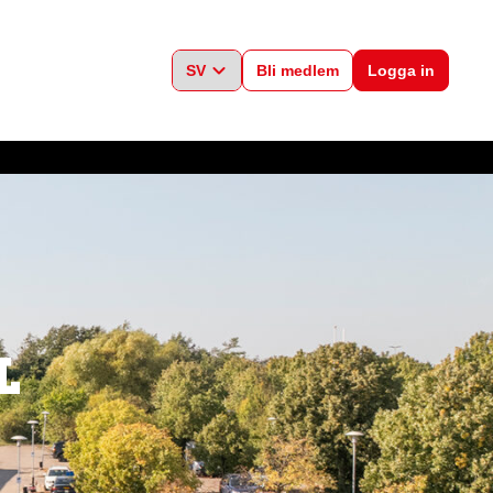
Bli medlem
Logga in
L