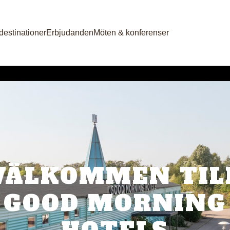
destinationer
Erbjudanden
Möten & konferenser
VÄLKOMMEN TIL
GOOD MORNING