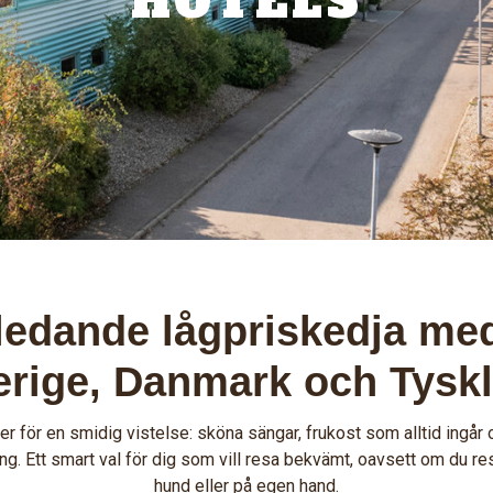
HOTELS
ledande lågpriskedja med
erige, Danmark och Tysk
er för en smidig vistelse: sköna sängar, frukost som alltid ingår o
ng. Ett smart val för dig som vill resa bekvämt, oavsett om du res
hund eller på egen hand.